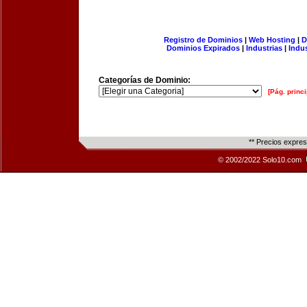
Registro de Dominios
|
Web Hosting
|
D
Dominios Expirados
|
Industrias
|
Indu
Categorías de Dominio:
[Pág. princi
** Precios expre
© 2002/2022 Solo10.com