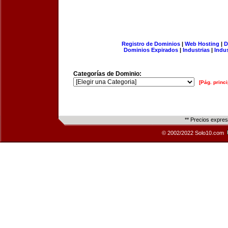
Registro de Dominios
|
Web Hosting
|
D
Dominios Expirados
|
Industrias
|
Indu
Categorías de Dominio:
[Pág. princi
** Precios expre
© 2002/2022 Solo10.com