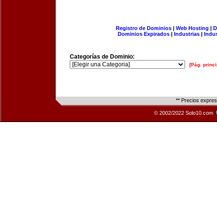
Registro de Dominios
|
Web Hosting
|
D
Dominios Expirados
|
Industrias
|
Indu
Categorías de Dominio:
[Pág. princi
** Precios expre
© 2002/2022 Solo10.com