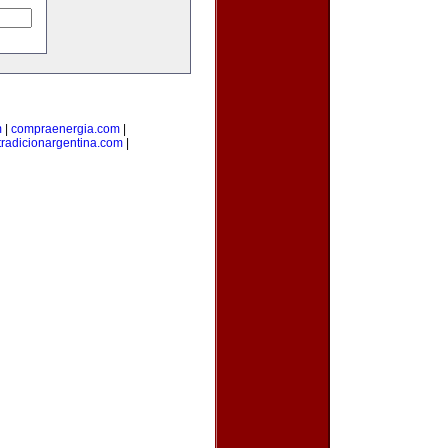
m
|
compraenergia.com
|
tradicionargentina.com
|