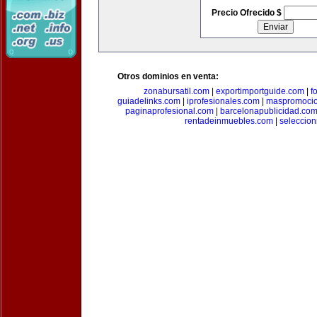
Precio Ofrecido $
Otros dominios en venta:
zonabursatil.com
|
exportimportguide.com
|
f
guiadelinks.com
|
iprofesionales.com
|
maspromoci
paginaprofesional.com
|
barcelonapublicidad.co
rentadeinmuebles.com
|
seleccio