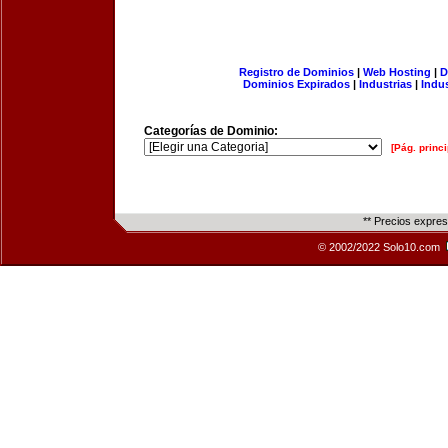
Registro de Dominios
|
Web Hosting
|
D
Dominios Expirados
|
Industrias
|
Indu
Categorías de Dominio:
[Pág. princi
** Precios expre
© 2002/2022 Solo10.com