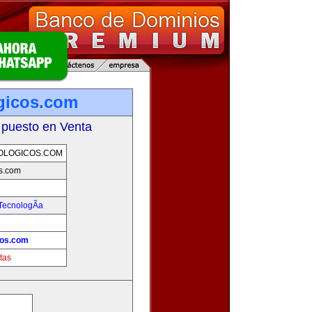
gicos.com
 puesto en Venta
OLOGICOS.COM
os.com
TecnologÃ­a
cos.com
tas