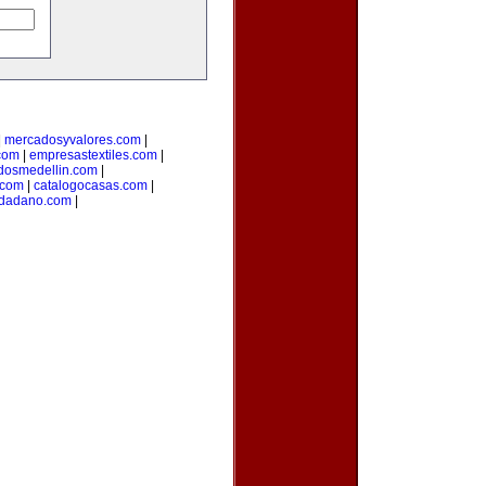
|
mercadosyvalores.com
|
.com
|
empresastextiles.com
|
adosmedellin.com
|
.com
|
catalogocasas.com
|
udadano.com
|