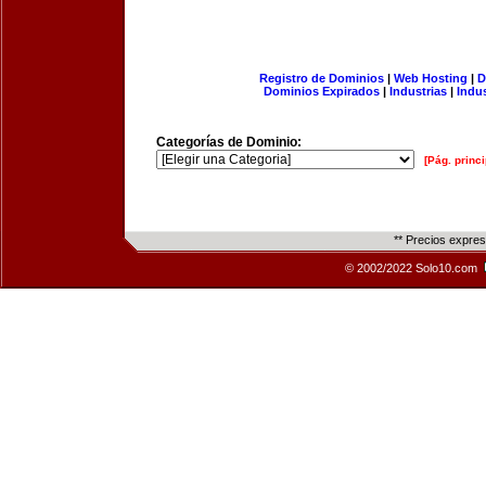
Registro de Dominios
|
Web Hosting
|
D
Dominios Expirados
|
Industrias
|
Indu
Categorías de Dominio:
[Pág. princi
** Precios expre
© 2002/2022 Solo10.com