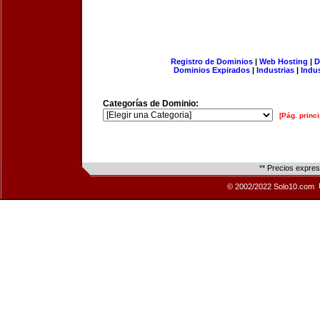
Registro de Dominios
|
Web Hosting
|
D
Dominios Expirados
|
Industrias
|
Indu
Categorías de Dominio:
[Pág. princi
** Precios expre
© 2002/2022 Solo10.com