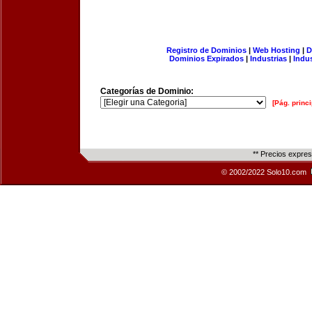
Registro de Dominios
|
Web Hosting
|
D
Dominios Expirados
|
Industrias
|
Indu
Categorías de Dominio:
[Pág. princi
** Precios expre
© 2002/2022 Solo10.com