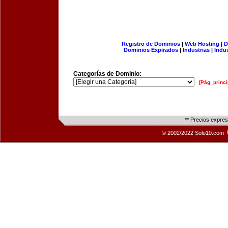
Registro de Dominios
|
Web Hosting
|
D
Dominios Expirados
|
Industrias
|
Indu
Categorías de Dominio:
[Pág. princi
** Precios expre
© 2002/2022 Solo10.com