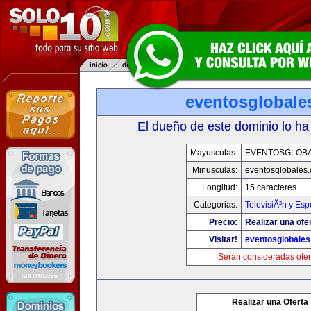
eventosglobale
El dueño de este dominio lo ha
Mayusculas:
EVENTOSGLOB
Minusculas:
eventosglobales
Longitud:
15 caracteres
Categorias:
TelevisiÃ³n y Esp
Precio:
Realizar una ofer
Visitar!
eventosglobale
Serán consideradas ofer
Realizar una Oferta