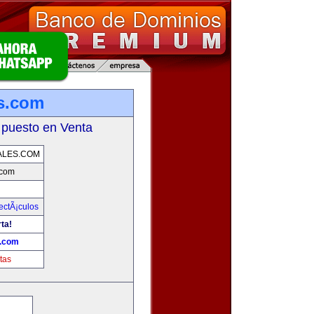
s.com
 puesto en Venta
ALES.COM
.com
ectÃ¡culos
ta!
s.com
tas