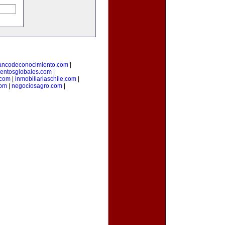
ancodeconocimiento.com
|
entosglobales.com
|
.com
|
inmobiliariaschile.com
|
com
|
negociosagro.com
|