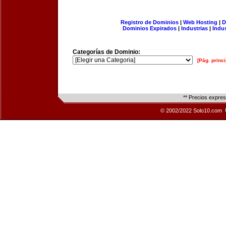
Registro de Dominios
|
Web Hosting
|
D
Dominios Expirados
|
Industrias
|
Indu
Categorías de Dominio:
[Pág. princi
** Precios expre
© 2002/2022 Solo10.com