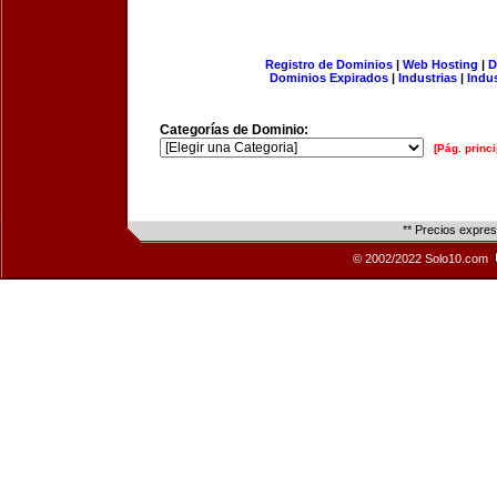
Registro de Dominios
|
Web Hosting
|
D
Dominios Expirados
|
Industrias
|
Indu
Categorías de Dominio:
[Pág. princi
** Precios expre
© 2002/2022 Solo10.com