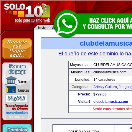
clubdelamusic
El dueño de este dominio lo ha
Mayusculas:
CLUBDELAMUSICA.C
Minusculas:
clubdelamusica.com
Longitud:
14 caracteres
Categorias:
Artes y Cultura
,
Juegos 
Precio:
$799.00
Visitar!
clubdelamusica.com
Serán consideradas ofer
R