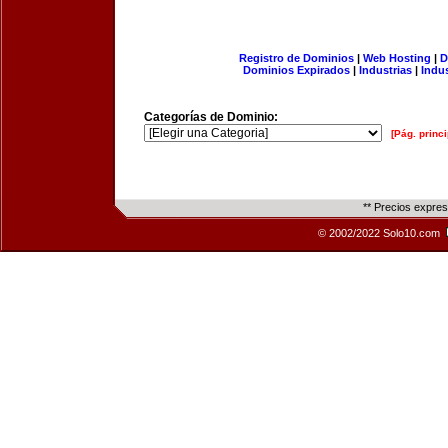
Registro de Dominios
|
Web Hosting
|
D
Dominios Expirados
|
Industrias
|
Indu
Categorías de Dominio:
[Pág. princi
** Precios expre
© 2002/2022 Solo10.com