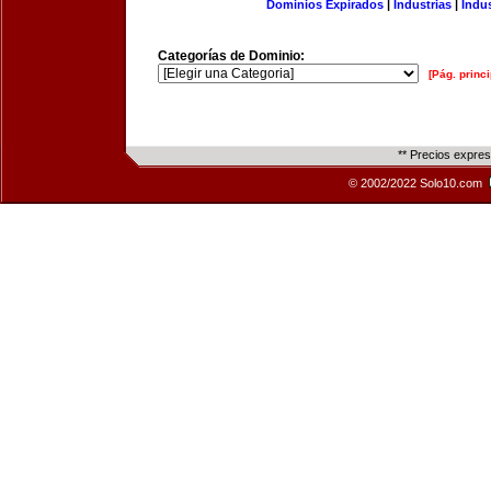
Dominios Expirados
|
Industrias
|
Indu
Categorías de Dominio:
[Pág. princi
** Precios expre
© 2002/2022 Solo10.com