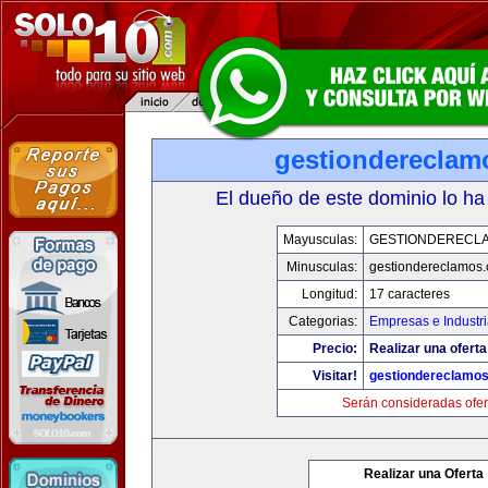
gestiondereclam
El dueño de este dominio lo ha
Mayusculas:
GESTIONDERECL
Minusculas:
gestiondereclamos
Longitud:
17 caracteres
Categorias:
Empresas e Industr
Precio:
Realizar una oferta
Visitar!
gestiondereclamo
Serán consideradas ofer
Realizar una Oferta