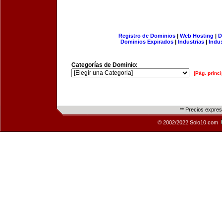
Registro de Dominios
|
Web Hosting
|
D
Dominios Expirados
|
Industrias
|
Indu
Categorías de Dominio:
[Pág. princi
** Precios expre
© 2002/2022 Solo10.com