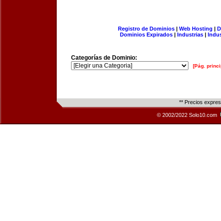
Registro de Dominios
|
Web Hosting
|
D
Dominios Expirados
|
Industrias
|
Indu
Categorías de Dominio:
[Pág. princi
** Precios expre
© 2002/2022 Solo10.com