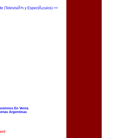
te (TelevisiÃ³n y EspectÃ¡culos) >>
ominios En Venta
strias Argentinas
pal]