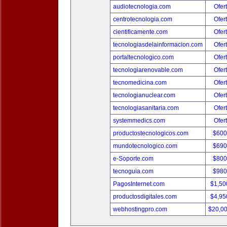
audiotecnologia.com
Ofer
centrotecnologia.com
Ofer
cientificamente.com
Ofer
tecnologiasdelainformacion.com
Ofer
portaltecnologico.com
Ofer
tecnologiarenovable.com
Ofer
tecnomedicina.com
Ofer
tecnologianuclear.com
Ofer
tecnologiasanitaria.com
Ofer
systemmedics.com
Ofer
productostecnologicos.com
$600
mundotecnologico.com
$690
e-Soporte.com
$800
tecnoguia.com
$980
PagosInternet.com
$1,50
productosdigitales.com
$4,95
webhostingpro.com
$20,0