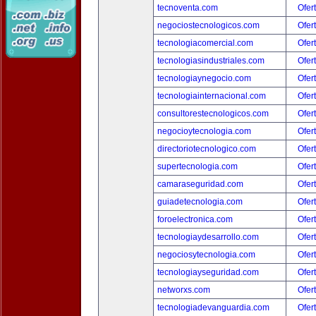
tecnoventa.com
Ofer
negociostecnologicos.com
Ofer
tecnologiacomercial.com
Ofer
tecnologiasindustriales.com
Ofer
tecnologiaynegocio.com
Ofer
tecnologiainternacional.com
Ofer
consultorestecnologicos.com
Ofer
negocioytecnologia.com
Ofer
directoriotecnologico.com
Ofer
supertecnologia.com
Ofer
camaraseguridad.com
Ofer
guiadetecnologia.com
Ofer
foroelectronica.com
Ofer
tecnologiaydesarrollo.com
Ofer
negociosytecnologia.com
Ofer
tecnologiayseguridad.com
Ofer
networxs.com
Ofer
tecnologiadevanguardia.com
Ofer