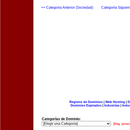
<< Categoria Anterior (Sociedad)
Categoria Siguien
Registro de Dominios
|
Web Hosting
|
D
Dominios Expirados
|
Industrias
|
Indu
Categorías de Dominio:
[Pág. princi