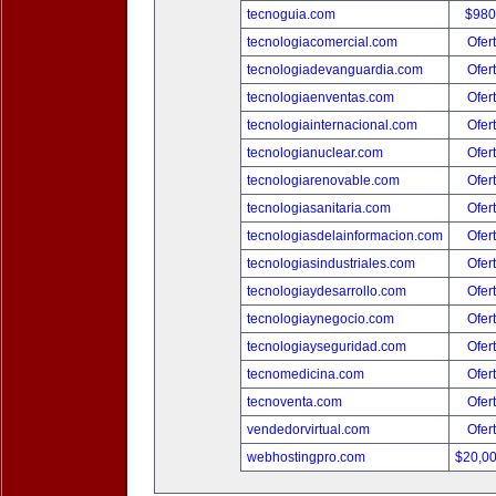
tecnoguia.com
$980
tecnologiacomercial.com
Ofer
tecnologiadevanguardia.com
Ofer
tecnologiaenventas.com
Ofer
tecnologiainternacional.com
Ofer
tecnologianuclear.com
Ofer
tecnologiarenovable.com
Ofer
tecnologiasanitaria.com
Ofer
tecnologiasdelainformacion.com
Ofer
tecnologiasindustriales.com
Ofer
tecnologiaydesarrollo.com
Ofer
tecnologiaynegocio.com
Ofer
tecnologiayseguridad.com
Ofer
tecnomedicina.com
Ofer
tecnoventa.com
Ofer
vendedorvirtual.com
Ofer
webhostingpro.com
$20,0