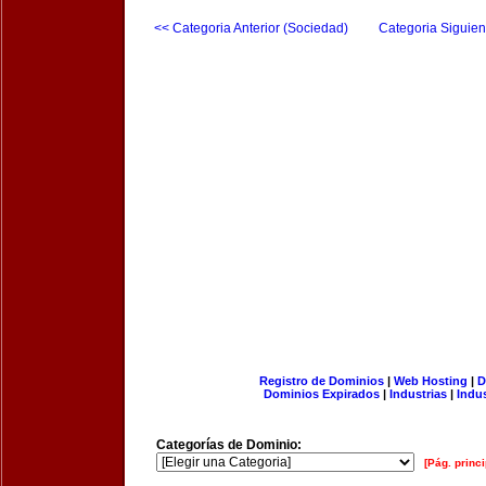
<< Categoria Anterior (Sociedad)
Categoria Siguien
Registro de Dominios
|
Web Hosting
|
D
Dominios Expirados
|
Industrias
|
Indu
Categorías de Dominio:
[Pág. princi