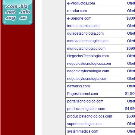
e-Productos.com
Ofer
e-radar.com
Ofer
e-Soporte.com
$800
foroelectronica.com
Ofer
guiadetecnologia.com
Ofer
mercadotecnologico.com
Ofer
mundotecnologico.com
$690
NegociosTecnologia.com
Ofer
negociostecnologicos.com
Ofer
negociosytecnologia.com
Ofer
negocioytecnologia.com
Ofer
networxs.com
Ofer
PagosInternet.com
$1,50
portaltecnologico.com
Ofer
productosdigitales.com
$4,95
productostecnologicos.com
$600
supertecnologia.com
Ofer
systemmedics.com
Ofer